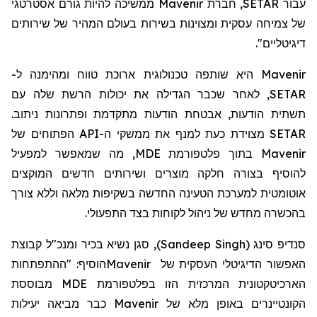
עבור SETAR,
חברת
Mavenir ממשיכה להיות גורם אסטרטגי
של צמיחה עסקית ומצוינות בשירות בעולם המהיר של שירותים
דיגיטליים".
Mavenir היא שותפה טכנולוגית ארוכת טווח ומהימנה ל-
SETAR, לאחר שכבר הגדילה את יכולות הרשת שלה עם
תשתית הודעות, אבטחת הודעות מתקדמת ופתרונות ניתוב.
SETAR מצוידת כעת למנף את ממשקי ה-API הפתוחים של
Mavenir בתוך פלטפורמת MDE, מה שמאפשר למפעיל
להוסיף בצורה חלקה מוצרים ושירותים חדשים המוקצים
אוטומטית למערכת הטעינה החדשה בשקיפות מלאה וללא צורך
בהכשרה מחדש של ניהול לקוחות בצד התפעולי.
סנדיפ סינג
(
Sandeep Singh
)
, סגן נשיא בכיר ומנכ"ל קבוצת
האפשור הדיגיטלי העסקית של
Mavenir
הוסיף: "ההתפתחות
הארכיטקטונית המרכזית הזו בפלטפורמת
MDE
מבוססת
הקונטיינרים באופן מלא של
Mavenir
כבר מביאה יעילות