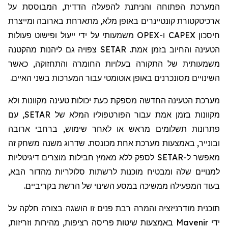
המערכת הפתוחה והניתנת להפעלה הדדית, המבוססת על
ארכיטקטורת קונטיינרים באופן מלא, מתארחת בארובה ומייצרת
חיסכון
CAPEX
ו-
OPEX
משמעותי על ידי ייעול ופישוט פעולות
הטעינה והחיוב בזמן אמת.
SETAR
צפויה גם ליהנות מהקטנה
משמעותית של התקורה בעלויות החומרה והתחזוקה, כאשר
השינויים מסונכרנים באופן אוטומטי עבור המערכות בשני האיים.
מערכת הטעינה החדשה מספקת כעת יכולות טעינה מקוונות ולא
מקוונות בזמן אמת עבור הפורטפוליו המלא של
SETAR
, עם
פתרונות תשלומים מראש או לאחר שימוש, ברחבי ארובה
ובונייר, באמצעות מערכת אחת מכונסת. שדרוג משנה משחק זה
מאפשר ל-
SETAR
לספק ללא מאמץ חבילות מוצרים דיגיטליות
למנויים שלה ומבטיח מוכנות לרשתות סלולריות מהדור הבא,
בעוד המפעילה ממשיכה במסע השינוי של הרשת בקריביים.
תוכנית מודרניזציה והמרה רבת פנים זו הושגה בצורה חלקה על
ידי
Mavenir
באמצעות שיטות פריסה רציפות, מהירות וזריזות,