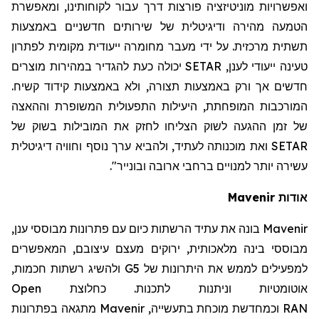
ואפשרויות מוניטיזציה פורצות דרך עבור לקוחותינו, ומאפשרת
הטמעה מהירה ודיגיטלית של שירותים חדשניים באמצעות
תשתית מרכזית. על ידי מעבר מחומרה ייעודית מקומית לפתרון
טעינה ייעודי לענן,
SETAR
יכולה כעת להגדיר במהירות מוצרים
חדשים אך ורק באמצעות תצורה, ולא באמצעות קידוד קשיח.
המורכבות המופחתת, היעילות התפעולית המשופרת וההאצה
של זמן ההגעה לשוק הצליחו לחזק את המובילות בשוק של
SETAR
ואת מוכנותה לעתיד, ולהביא ערך נוסף וחוויה דיגיטלית
עשירה יותר למנויים ברחבי ארובה ובונייר".
אודות
Mavenir
Mavenir
בונה את עתיד הרשתות כיום עם פתרונות מבוססי ענן,
מבוססי בינה מלאכותית, ירוקים מעצם עיצובם, המאפשרים
למפעילים לממש את היתרונות של 5
G
ולהשיג רשתות חכמות,
אוטומטיות וניתנות לתכנות. כחלוצת
Open
RAN
וכמחדשת מוכחת בתעשייה,
Mavenir
מתגאה בפתרונות