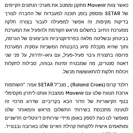
כאשר צוות
Mavenir
מתקנן וממטב את מערכי הנתונים הקיימים
של
SETAR
ומספק בזמן תוכנה למעבדות של החברה לצורך
בדיקות מקיפות. זה אפשר למפעילה לעבור בצורה חלקה
ממערכת החיוב בתשלום מראש הקודמת ולהפעיל את המערכת
בביטחון ובשליטה מלאה בפרודוקטיביות והביצועים של הגרסה,
ותוך שהיא מקבלת סיוע בהבטחת המשכיות עסקית. המערכת
פרוסה בתצורת גיבוי פעיל-פעיל, עם גיאו-יתירות, על פני שני
דאטה סנטרים, מה שמבטיח זמינות גבוהה, סבילות לתקלות
ויכולות חלקות להתאוששות מכשל.
רולנד קרו
ס (
Roland Croes
)
, מנכ"ל SETAR אמר: "השותפות
ארוכת הטווח שלנו עם Mavenir ממצבת אותנו ליתרון מקסימלי
בנוף הקישוריות של הדור הבא בקריביים. שדרוג מרכזי זה
לטעינה מתכנסת בשירותי התשלום מראש והמאוחר שלנו
מאפשר לנו כעת לספק באופן מיידי שירותים דיגיטליים חדשניים
ומותאמים אישית ללקוחות קהילת האיים שלנו בארובה ובבונייר.