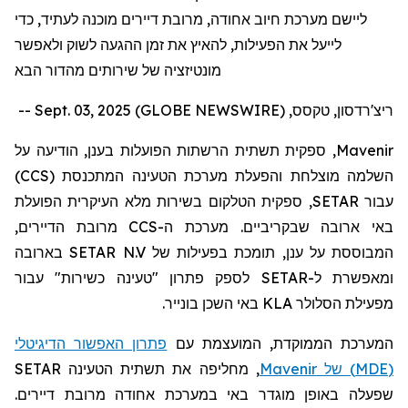
ליישם מערכת חיוב אחודה, מרובת דיירים מוכנה לעתיד, כדי
לייעל את הפעילות, להאיץ את זמן ההגעה לשוק ולאפשר
מונטיזציה של שירותים מהדור הבא
ריצ'רדסון, טקסס, Sept. 03, 2025 (GLOBE NEWSWIRE) --
Mavenir
, ספקית תשתית הרשתות הפועלות בענן, הודיעה על
השלמה מוצלחת והפעלת מערכת הטעינה המתכנסת (
CCS
)
עבור
SETAR
, ספקית הטלקום בשירות מלא העיקרית הפועלת
באי ארובה שבקריביים. מערכת ה-
CCS
מרובת הדיירים,
המבוססת על ענן, תומכת בפעילות של
SETAR N.V
בארובה
ומאפשרת ל-
SETAR
לספק פתרון "טעינה כשירות" עבור
מפעילת הסלולר
KLA
באי השכן בונייר.
המערכת הממוקדת, המועצמת עם
פתרון האפשור הדיגיטלי
(
MDE
) של
Mavenir
, מחליפה את תשתית הטעינה
SETAR
שפעלה באופן מוגדר באי במערכת אחודה מרובת דיירים.