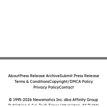
About
Press Release Archive
Submit Press Release
Terms & Conditions
Copyright/DMCA Policy
Privacy Policy
Contact
© 1995-2026 Newsmatics Inc. dba Affinity Group
Publishing & Sci-Tech Times Uzbekistan. All Rights