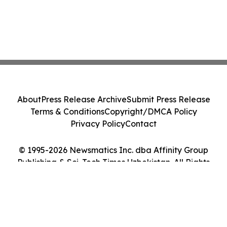
About
Press Release Archive
Submit Press Release
Terms & Conditions
Copyright/DMCA Policy
Privacy Policy
Contact
© 1995-2026 Newsmatics Inc. dba Affinity Group
Publishing & Sci-Tech Times Uzbekistan. All Rights
Reserved.
Cookie Settings / Your Privacy Choices