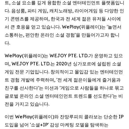
트, 소셜 요소를 깊게 융합한 소셜 엔터테인먼트 플랫폼입니
다. 음성룸, 파티 게임, 캐치노래방, 라이어게임 등 다양한 인
기 콘텐츠를 제공하며, 한국과 전 세계 젊은 유저들 사이에
서 큰 호응을 얻고 있습니다. WePlay(위플레이)는 '놀면서
소통하는, 편안한 온라인 소셜 경험'을 만들어가고자 합니
다.
WePlay(위플레이)는 WEJOY PTE. LTD.가 운영하고 있으
며, WEJOY PTE. LTD.는 2020년 싱가포르에 설립된 소셜
게임 전문 기업입니다. 창의적이고 몰입감 있는 엔터테인먼
트 경험 개발에 주력하며, '전 세계 젊은이들에게 즐거움과
친구를 선사한다'는 미션과 '게임으로 사람들을 하나로 묶고
글로벌 온라인 소셜 엔터테인먼트 트렌드를 선도한다'는 비
전을 가지고 있습니다.
이번 WePlay(위플레이)와 잔망루피의 콜라보는 단순한 IP
도입을 넘어 '소셜+IP' 감성 마케팅 모델을 탐색하는