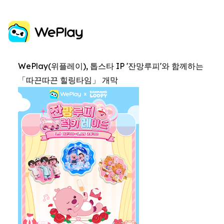
WePlay(위플레이), 톱스타 IP '잔망루피'와 함께하는
「따끈따끈 힐링타임」 개막