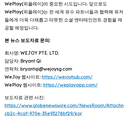
WePlay(위플레이)의 중요한 시도입니다. 앞으로도
WePlay(위플레이)는 전 세계 유수 파트너들과 협력해 유저
들에게 더욱 다채롭고 따뜻한 소셜 엔터테인먼트 경험을 제
공할 예정입니다.
본
뉴스
보도자료
문의
:
회사명: WEJOY PTE. LTD.
담당자: Bryant Qi
연락처: bryantqi@wejoysg.com
WeJoy 웹사이트:
https://wejoyhub.com/
WePlay 웹사이트:
https://weplayapp.com/
보도자료 관련 사진:
https://www.globenewswire.com/NewsRoom/Attachme
cb2c-4caf-970e-35e93278bf29/kor