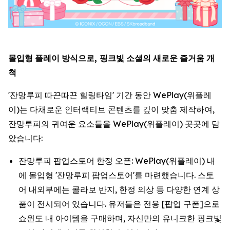
몰입형
플레이
방식으로
,
핑크빛
소셜의
새로운
즐거움
개
척
'잔망루피 따끈따끈 힐링타임' 기간 동안 WePlay(위플레
이)는 다채로운 인터랙티브 콘텐츠를 깊이 맞춤 제작하여,
잔망루피의 귀여운 요소들을 WePlay(위플레이) 곳곳에 담
았습니다:
잔망루피 팝업스토어 한정 오픈: WePlay(위플레이) 내
에 몰입형 '잔망루피 팝업스토어'를 마련했습니다. 스토
어 내외부에는 콜라보 반지, 한정 의상 등 다양한 연계 상
품이 전시되어 있습니다. 유저들은 전용 [팝업 구폰]으로
쇼윈도 내 아이템을 구매하며, 자신만의 유니크한 핑크빛