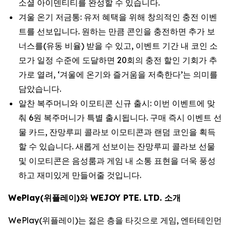
소셜 아이덴티티를 완성할 수 있습니다.
겨울 온기 저금통: 유저 혜택을 위해 창의적인 충전 이벤
트를 선보입니다. 원하는 만큼 콘인을 충전하면 추가 보
너스를(유동 비율) 받을 수 있고, 이벤트 기간 내 코인 소
모가 일정 수준에 도달하면 20회의 충전 할인 기회가 추
가로 열려, ‘겨울에 온기와 즐거움을 저축한다’는 의미를
담았습니다.
알찬 복주머니와 이모티콘 신규 출시: 이번 이벤트에 맞
춰 6원 복주머니가 특별 출시됩니다. 구매 즉시 이벤트 선
물 카드, 잔망루피 콜라보 이모티콘과 랜덤 코인을 획득
할 수 있습니다. 새롭게 선보이는 잔망루피 콜라보 선물
및 이모티콘은 음성룸과 게임 내 소통 표현을 더욱 풍성
하고 재미있게 만들어줄 것입니다.
WePlay(
위플레이
)
와
WEJOY PTE. LTD.
소개
WePlay(위플레이)는 젊은 층을 타깃으로 게임, 엔터테인먼